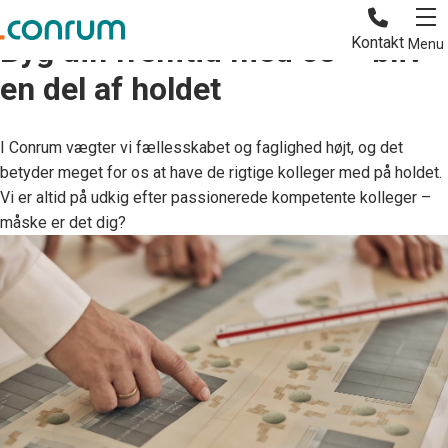
Job og karriere
Byg din fremtid med os – bliv
Kontakt
Menu
en del af holdet
I Conrum vægter vi fællesskabet og faglighed højt, og det
betyder meget for os at have de rigtige kolleger med på holdet.
Vi er altid på udkig efter passionerede kompetente kolleger –
måske er det dig?