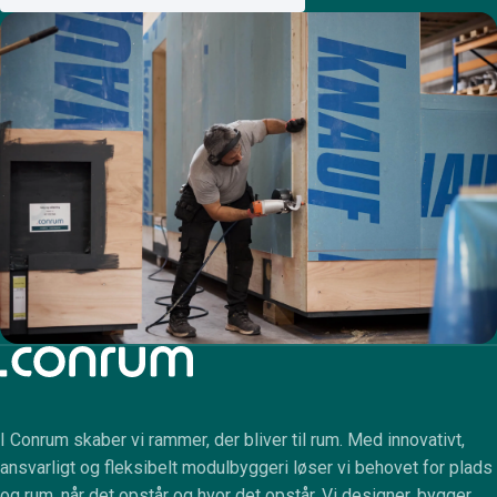
I Conrum skaber vi rammer, der bliver til rum. Med innovativt,
ansvarligt og fleksibelt modulbyggeri løser vi behovet for plads
og rum, når det opstår og hvor det opstår. Vi designer, bygger,