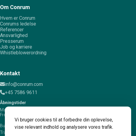
Om Conrum
Hvem er Conrum
Conrums ledelse
Referencer
Ansvarlighed
Presserum
Job og karriere
Whistleblowerordning
Kontakt
info@conrum.com
+45 7586 9611
Åbningstider
Mandag – torsdag: 8.00 – 16.00
Fredag: 8.00 – 15.00
Vi bruger cookies til at forbedre din oplevelse,
Bugattivej 12, 7100 Vejle
vise relevant indhold og analysere vores trafik.
Trafikcenter Alle 36, 4200 Slagelse