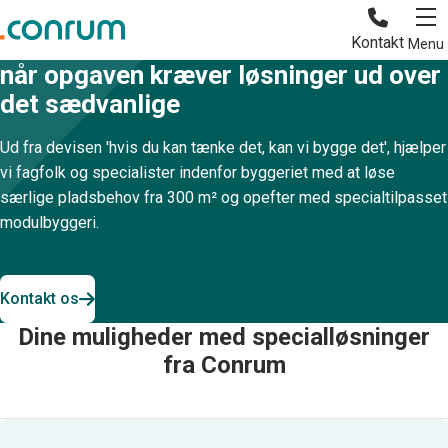
Kundetilpassede specialløsninger
Conrum er din professionelle partner
Kontakt
Menu
når opgaven kræver løsninger ud over
det sædvanlige
Ud fra devisen 'hvis du kan tænke det, kan vi bygge det', hjælper
vi fagfolk og specialister indenfor byggeriet med at løse
særlige pladsbehov fra 300 m² og opefter med specialtilpasset
modulbyggeri.
Kontakt os
Dine muligheder med specialløsninger
fra Conrum