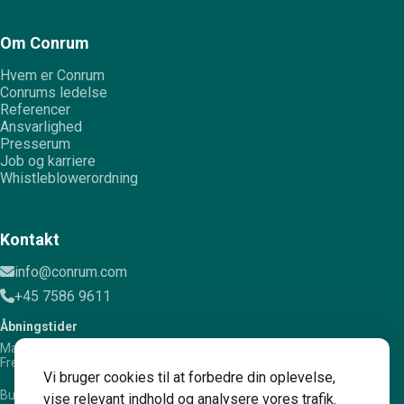
Om Conrum
Hvem er Conrum
Conrums ledelse
Referencer
Ansvarlighed
Presserum
Job og karriere
Whistleblowerordning
Kontakt
info@conrum.com
+45 7586 9611
Åbningstider
Mandag – torsdag: 8.00 – 16.00
Fredag: 8.00 – 15.00
Vi bruger cookies til at forbedre din oplevelse,
Bugattivej 12, 7100 Vejle
vise relevant indhold og analysere vores trafik.