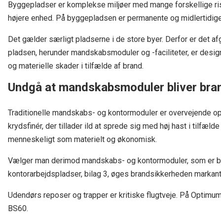
Byggepladser er komplekse miljøer med mange forskellige risi
højere enhed. På byggepladsen er permanente og midlertidig
Det gælder særligt pladserne i de store byer. Derfor er det a
pladsen, herunder mandskabsmoduler og -faciliteter, er desig
og materielle skader i tilfælde af brand.
Undgå at mandskabsmoduler bliver bra
Traditionelle mandskabs- og kontormoduler er overvejende op
krydsfinér, der tillader ild at sprede sig med høj hast i tilfæld
menneskeligt som materielt og økonomisk.
Vælger man derimod mandskabs- og kontormoduler, som er bygg
kontorarbejdspladser, bilag 3, øges brandsikkerheden markant
Udendørs reposer og trapper er kritiske flugtveje. På Optimum 2
BS60.