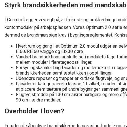
Styrk brandsikkerheden med mandskabs
I Conrum lægger vi vægt på, at frokost- og omklædningsmod
kontormoduler på arbejdspladsen. Vores Optimum 2.0 serie e
dermed de brandmæssige krav i bygningsreglementet. Konkret 
Hvert rum og gang i et Optimum 2.0 modul udgør en sel
EI60/REI60 vægge og EI230 døre.
Vandret brandsektions adskillelse i modulets tage forhind
mellem moduler i fleretageopstillinger.
Forsyningskanaler bag facader og mellemskært i etagea
brandsikkerheden samt æstetikken i opstillingen.
Udendørs reposer og trapper er kritiske flugtveje, og er d
Facader er kategoriseret i klasse 1 hvilket, foruden at
at placere dem tættere på andre bygninger sammenligne
Flugtvejsbredde på 130 cm sikrer hurtigere og mere effe
90 cm i ældre moduler.
Overholder I loven?
Foruden de åbenlyse brandsikkerhedsmæssige fordele og try