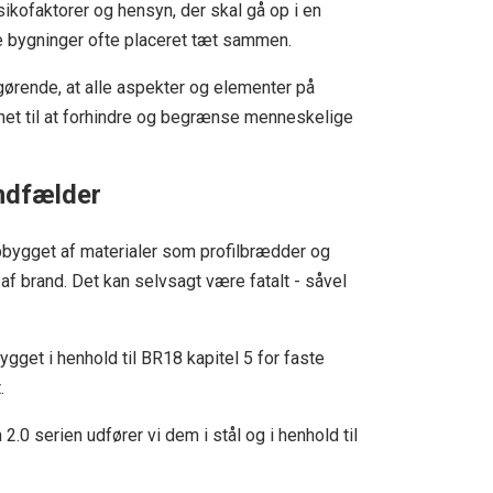
kofaktorer og hensyn, der skal gå op i en
e bygninger ofte placeret tæt sammen.
fgørende, at alle aspekter og elementer på
net til at forhindre og begrænse menneskelige
ndfælder
bygget af materialer som profilbrædder og
e af brand. Det kan selvsagt være fatalt - såvel
et i henhold til BR18 kapitel 5 for faste
.
.0 serien udfører vi dem i stål og i henhold til