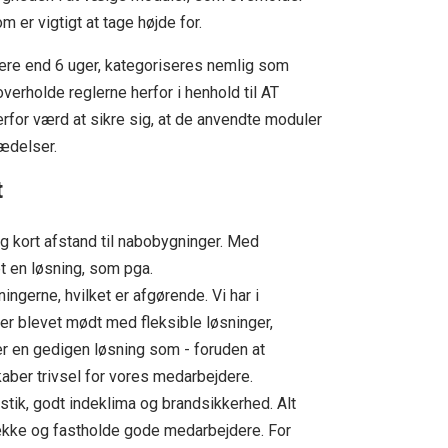
 er vigtigt at tage højde for.
re end 6 uger, kategoriseres nemlig som
erholde reglerne herfor i henhold til AT
for værd at sikre sig, at de anvendte moduler
rædelser.
t
g kort afstand til nabobygninger. Med
t en løsning, som pga.
gerne, hvilket er afgørende. Vi har i
er blevet mødt med fleksible løsninger,
 en gedigen løsning som - foruden at
kaber trivsel for vores medarbejdere.
stik, godt indeklima og brandsikkerhed. Alt
trække og fastholde gode medarbejdere. For