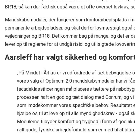
BR18, så kan der faktisk også være et ofte overset lovkrav, som
Mandskabsmoduler, der fungerer som kontorarbejdsplads i me
permanente arbejdspladser, og skal derfor lovmæssigt også ov
vejledninger og BR18. Det kommer bag på mange, og det er der
lever op til reglerne for at undgå risici og utilsigtede lovovert
Aarsleff har valgt sikkerhed og komfor
„På Mindet i Århus er vi udfordrede af tæt bebyggelse o
vores valg af Optimum 2.0 mandskabsmoduler har vi fåe
facadeklassificeringen må placeres tættere på nabobygnin
processen haft en god og tæt dialog med Conrum, og vi 
som imødekommer vores specifikke behov. Resultatet er
hjælpe os til at leve op til alle myndighedskrav - også s
Modulerne tilbyder komfort og tryghed i form af god aku
i alt gode, fysiske arbejdsforhold som er med til at til