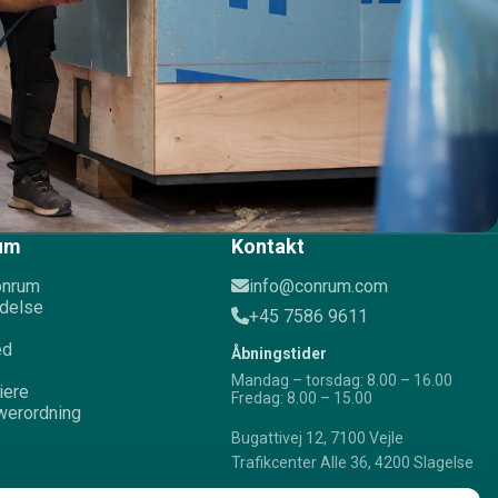
um
Kontakt
onrum
info@conrum.com
delse
+45 7586 9611
ed
Åbningstider
Mandag – torsdag: 8.00 – 16.00
iere
Fredag: 8.00 – 15.00
werordning
Bugattivej 12, 7100 Vejle
Trafikcenter Alle 36, 4200 Slagelse