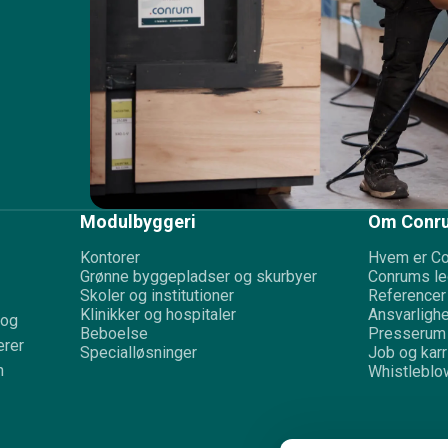
Modulbyggeri
Om Conr
Kontorer
Hvem er C
Grønne byggepladser og skurbyer
Conrums le
Skoler og institutioner
Referencer
Klinikker og hospitaler
Ansvarligh
 og
Beboelse
Presserum
erer
Specialløsninger
Job og karr
n
Whistleblo