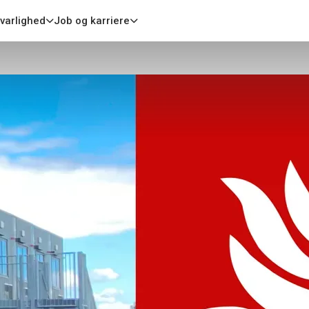
ggepladsen
varlighed
Job og karriere