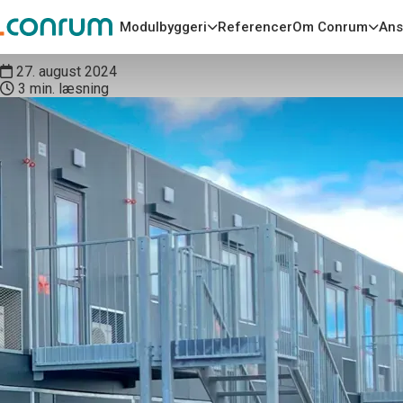
Styrk brandsikkerheden på by
Modulbyggeri
Referencer
Om Conrum
Ans
27. august 2024
3 min. læsning