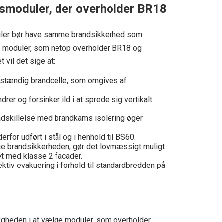
moduler, der overholder BR18
uler bør have samme brandsikkerhed som
r moduler, som netop overholder BR18 og
vil det sige at:
vstændig brandcelle, som omgives af
rer og forsinker ild i at sprede sig vertikalt
dskillelse med brandkams isolering øger
erfor udført i stål og i henhold til BS60.
 øge brandsikkerheden, gør det lovmæssigt muligt
t med klasse 2 facader.
ktiv evakuering i forhold til standardbredden på
gheden i at vælge moduler, som overholder