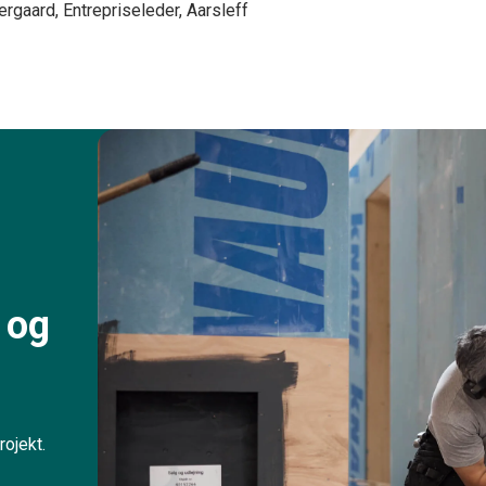
rgaard, Entrepriseleder, Aarsleff
 og
ojekt.